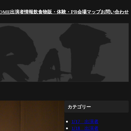
出演者情報
飲食
物販・体験・PR
会場マップ
お問い合わせ
OME
カテゴリー
1/17 出演者
1/18 出演者