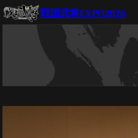
内
戦国武将EXPO2026
容
を
ス
キ
ッ
プ