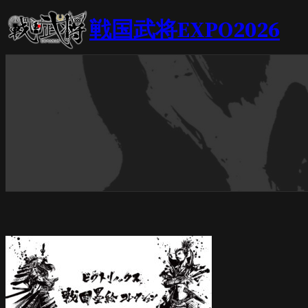
内
戦国武将EXPO2026
容
を
ス
キ
ッ
プ