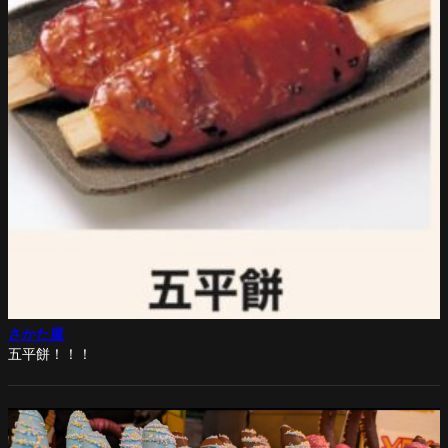
さかた屋
五平餅！！！