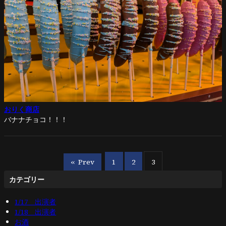
おりく商店
バナナチョコ！！！
«
Prev
1
2
3
カテゴリー
1/17 出演者
1/18 出演者
お酒