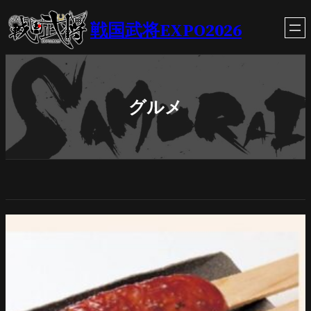
内
戦国武将EXPO2026
容
を
ス
キ
ッ
プ
グルメ