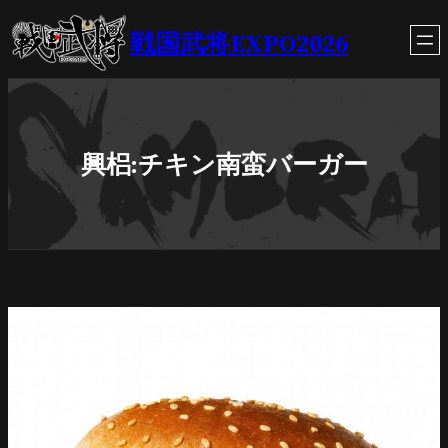
内
戦国武将EXPO2026
容
を
ス
キ
ッ
プ
興梠:チキン南蛮バーガー