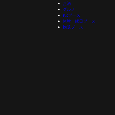
お酒
グルメ
PRブース
体験・縁日ブース
物販ブース