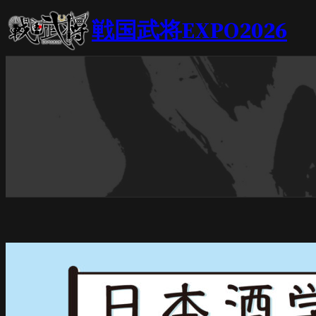
内
戦国武将EXPO2026
容
を
ス
キ
ッ
プ